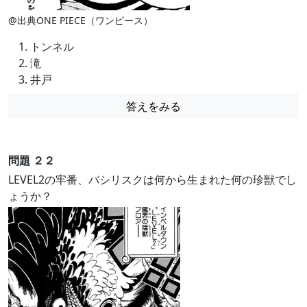
@出典ONE PIECE（ワンピース）
トンネル
滝
井戸
答えをみる
問題 ２２
LEVEL2の牢番、バシリスクは何から生まれた何の珍獣でし
ょうか？