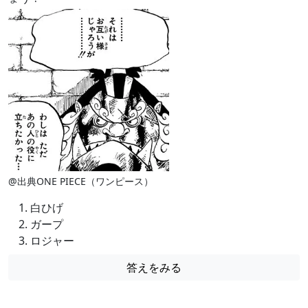
@出典ONE PIECE（ワンピース）
白ひげ
ガープ
ロジャー
答えをみる