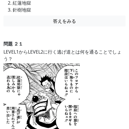
紅蓮地獄
針樹地獄
答えをみる
問題 ２１
LEVEL1からLEVEL2に行く逃げ道とは何を通ることでしょ
う？