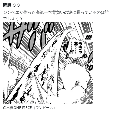
問題 ３３
ジンベエが作った海流一本背負いの波に乗っているのは誰
でしょう？
@出典ONE PIECE（ワンピース）