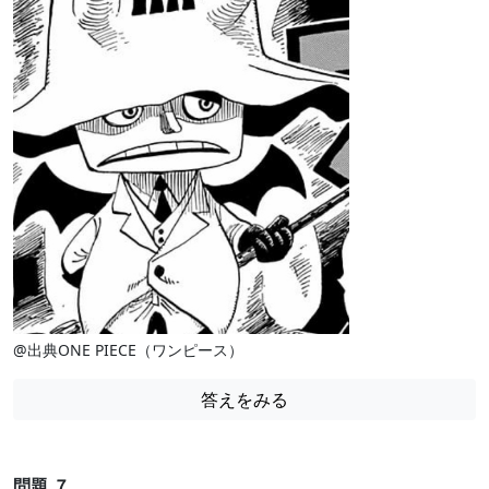
@出典ONE PIECE（ワンピース）
答えをみる
問題 ７