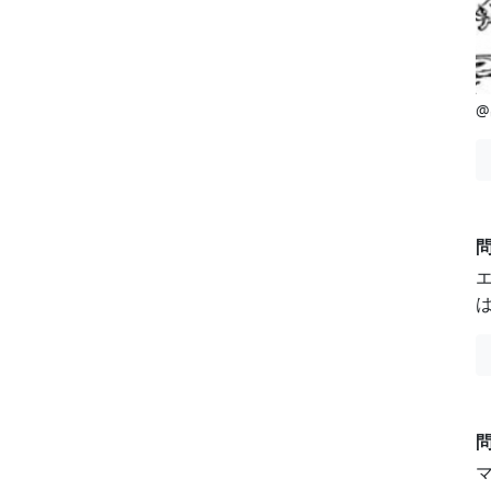
@
問
問