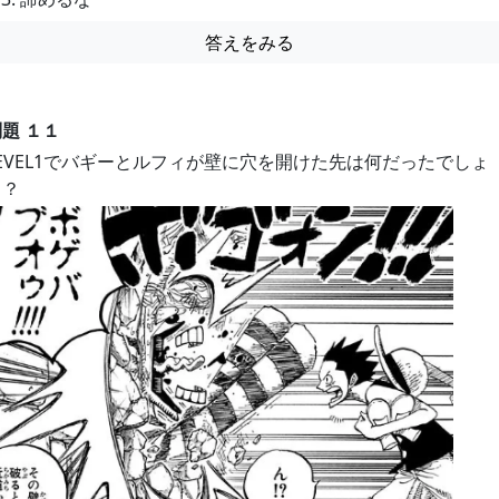
答えをみる
題 １１
LEVEL1でバギーとルフィが壁に穴を開けた先は何だったでしょ
う？