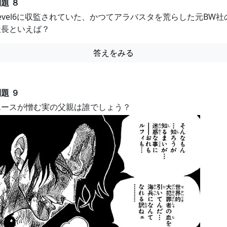
題 ８
Level6に収監されていた、かつてアラバスタを荒らした元BW社
社長といえば？
答えをみる
題 ９
エースが憎む実の父親は誰でしょう？