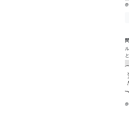
@
問
@