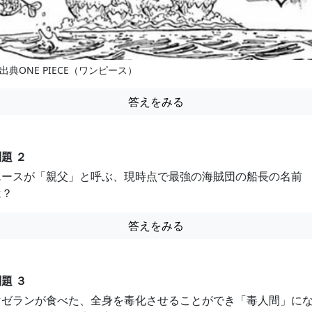
出典ONE PIECE（ワンピース）
答えをみる
題 ２
エースが「親父」と呼ぶ、現時点で最強の海賊団の船長の名前
は？
答えをみる
題 ３
マゼランが食べた、全身を毒化させることができ「毒人間」に