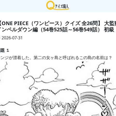
【ONE PIECE（ワンピース）クイズ 全26問】 大監
インペルダウン編（54巻525話～56巻549話） 初級
2026-07-31
題 １
サンジが漂着した、第二の女ヶ島と呼ばれるこの島の名前は？