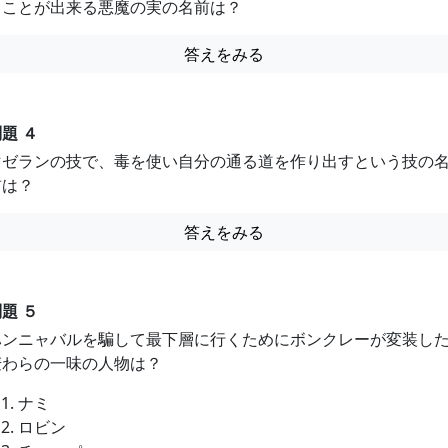
ることが出来る悪魔の実の名前は？
答えをみる
題 ４
マゼランの技で、毒を使い自分の通る道を作り出すという技の
前は？
答えをみる
題 ５
ハンニャバルを騙して最下層に行くためにボンクレーが変装し
麦わらの一味の人物は？
ナミ
ロビン