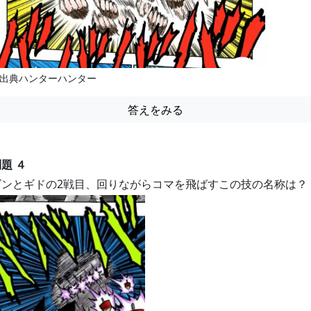
出典ハンターハンター
答えをみる
題 ４
ゴンとギドの2戦目、回りながらコマを飛ばすこの技の名称は？