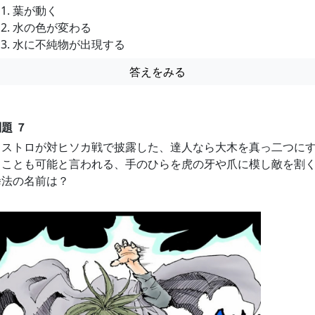
葉が動く
水の色が変わる
水に不純物が出現する
答えをみる
題 ７
カストロが対ヒソカ戦で披露した、達人なら大木を真っ二つに
ることも可能と言われる、手のひらを虎の牙や爪に模し敵を割
拳法の名前は？